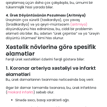
qarşılamaq üçün daha çox çalışdıqda, bu, ümumi bir
tükənmişlik hissi yarada bilər.
4. Ürək Döyüntüsünün Pozulması (Aritmiya)
Ürəyinizin çox sürətli (taxikardiya), çox yavaş
(bradikardiya) və ya qeyri-müntəzəm
(aritmiya)
döyündüyünü hiss edirsinizsə, bu, ciddi bir problemin
əlaməti ola bilər. Bu, adətən “ürək çırpıntısı” və ya “ürəyin
döyüntü ötürməsi” kimi hiss olunur.
Xəstəlik növlərinə görə spesifik
əlamətlər
Fərqli ürək xəstəlikləri özlərini fərqli göstərə bilər:
1. Koronar arteriya xəstəliyi və infarkt
əlamətləri
Bu, ürək damarlarının tıxanması nəticəsində baş verir.
Əgər bir damar tamamilə tıxanarsa, bu, ürək infarktına
(
miokard infarktı
) səbəb olur.
Sinədə sıxıcı, basqı xarakterli ağrı.