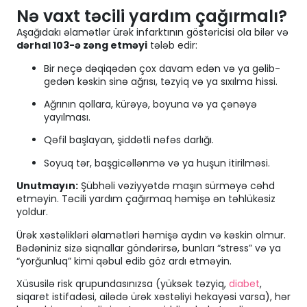
Nə vaxt təcili yardım çağırmalı?
Aşağıdakı əlamətlər ürək infarktının göstəricisi ola bilər və
dərhal 103-ə zəng etməyi
tələb edir:
Bir neçə dəqiqədən çox davam edən və ya gəlib-
gedən kəskin sinə ağrısı, təzyiq və ya sıxılma hissi.
Ağrının qollara, kürəyə, boyuna və ya çənəyə
yayılması.
Qəfil başlayan, şiddətli nəfəs darlığı.
Soyuq tər, başgicəllənmə və ya huşun itirilməsi.
Unutmayın:
Şübhəli vəziyyətdə maşın sürməyə cəhd
etməyin. Təcili yardım çağırmaq həmişə ən təhlükəsiz
yoldur.
Ürək xəstəlikləri əlamətləri həmişə aydın və kəskin olmur.
Bədəniniz sizə siqnallar göndərirsə, bunları “stress” və ya
“yorğunluq” kimi qəbul edib göz ardı etməyin.
Xüsusilə risk qrupundasınızsa (yüksək təzyiq,
diabet
,
siqaret istifadəsi, ailədə ürək xəstəliyi hekayəsi varsa), hər