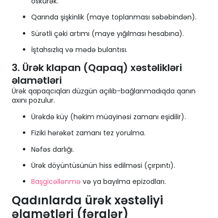
öskürək.
Qarında şişkinlik (maye toplanması səbəbindən).
Sürətli çəki artımı (maye yığılması hesabına).
İştahsızlıq və mədə bulantısı.
3. Ürək klapan (Qapaq) xəstəlikləri
əlamətləri
Ürək qapaqcıqları düzgün açılıb-bağlanmadıqda qanın
axını pozulur.
Ürəkdə küy (həkim müayinəsi zamanı eşidilir).
Fiziki hərəkət zamanı tez yorulma.
Nəfəs darlığı.
Ürək döyüntüsünün hiss edilməsi (çırpıntı).
Başgicəllənmə
və ya bayılma epizodları.
Qadınlarda ürək xəstəliyi
əlamətləri (fərqlər)