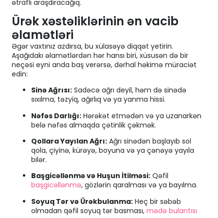
ətraflı araşdıracağıq.
Ürək xəstəliklərinin ən vacib
əlamətləri
Əgər vaxtınız azdırsa, bu xülasəyə diqqət yetirin.
Aşağıdakı əlamətlərdən hər hansı biri, xüsusən də bir
neçəsi eyni anda baş verərsə, dərhal həkimə müraciət
edin:
Sinə Ağrısı:
Sadəcə ağrı deyil, həm də sinədə
sıxılma, təzyiq, ağırlıq və ya yanma hissi.
Nəfəs Darlığı:
Hərəkət etmədən və ya uzanarkən
belə nəfəs almaqda çətinlik çəkmək.
Qollara Yayılan Ağrı:
Ağrı sinədən başlayıb sol
qola, çiyinə, kürəyə, boyuna və ya çənəyə yayıla
bilər.
Başgicəllənmə və Huşun İtilməsi:
Qəfil
başgicəllənmə
, gözlərin qaralması və ya bayılma.
Soyuq Tər və Ürəkbulanma:
Heç bir səbəb
olmadan qəfil soyuq tər basması,
mədə bulantısı