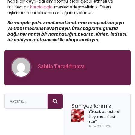
hansı bir qeyri-adi simptomu ciddi qəbul etməli və
mütləq bir
kardioloqla
məsləhətləşməlisiniz. Erkən
aşkarlama müalicənin ən uğurlu yoludur.
Bu məqalə yalnız məlumatlandırma məqsədi daşıyır
və tibbi məsləhət əvəzi deyil. Ürək sağlamlığınızla
bağlı hər hansı bir narahatlığınız varsa, lütfən, ixtisaslı
bir səhiyyə mütəxəssisi ilə əlaqə saxlayın.
Sahilə Tacəddinova
Son yazılarımız
Yüksək xolesterol
ürəyə necə təsir
edir?
June 23, 2026