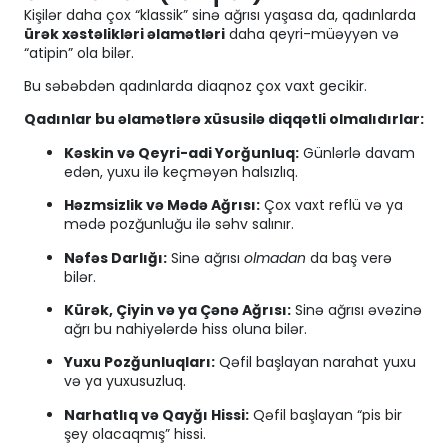
Kişilər daha çox “klassik” sinə ağrısı yaşasa da, qadınlarda
ürək xəstəlikləri əlamətləri
daha qeyri-müəyyən və
“atipin” ola bilər.
Bu səbəbdən qadınlarda diaqnoz çox vaxt gecikir.
Qadınlar bu əlamətlərə xüsusilə diqqətli olmalıdırlar:
Kəskin və Qeyri-adi Yorğunluq:
Günlərlə davam
edən, yuxu ilə keçməyən halsızlıq.
Həzmsizlik və Mədə Ağrısı:
Çox vaxt reflü və ya
mədə pozğunluğu ilə səhv salınır.
Nəfəs Darlığı:
Sinə ağrısı
olmadan
da baş verə
bilər.
Kürək, Çiyin və ya Çənə Ağrısı:
Sinə ağrısı əvəzinə
ağrı bu nahiyələrdə hiss oluna bilər.
Yuxu Pozğunluqları:
Qəfil başlayan narahat yuxu
və ya yuxusuzluq.
Narhatlıq və Qayğı Hissi:
Qəfil başlayan “pis bir
şey olacaqmış” hissi.