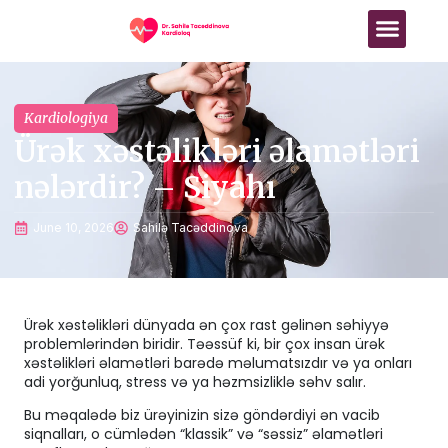
Əsas Səhifə
Kardiologiya
Ürək xəstəlikləri əlamətləri
nələrdir? – Siyahı
June 10, 2026
Sahilə Tacəddinova
Ürək xəstəlikləri dünyada ən çox rast gəlinən səhiyyə
problemlərindən biridir. Təəssüf ki, bir çox insan ürək
xəstəlikləri əlamətləri barədə məlumatsızdır və ya onları
adi yorğunluq, stress və ya həzmsizliklə səhv salır.
Bu məqalədə biz ürəyinizin sizə göndərdiyi ən vacib
siqnalları, o cümlədən “klassik” və “səssiz” əlamətləri