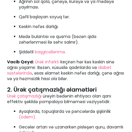
Ağrının sol qola, çənəyə, kürəyə və ya mədəyə
yayılması.
Qəfil başlayan soyuq tər.
Kəskin nəfəs darlığı.
Mədə bulantısı və qusma (bəzən qida
zəhərlənməsi ilə səhv salınır).
Şiddətli
başgicəllənmə.
Vacib Qeyd:
Ürək infarktı
keçirən hər kəs kəskin sinə
ağrısı yaşamır. Bəzən, xüsusilə qadınlarda və
diabet
xəstələrində
, əsas əlamət kəskin nəfəs darlığı, çənə ağrısı
və ya həzmsizlik hissi ola bilər.
2. Ürək çatışmazlığı əlamətləri
Ürək çatışmazlığı
ürəyin bədənin ehtiyacı olan qanı
effektiv şəkildə pompalaya bilməməsi vəziyyətidir.
Ayaqlarda, topuqlarda və pəncələrdə şişkinlik
(ödem).
Gecələr artan və uzanarkən pisləşən quru, davamlı