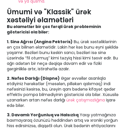
və ya qusma.
Ümumi və "Klassik" ürək
xəstəliyi əlamətləri
Bu əlamətlər bir çox fərqli ürək probleminin
göstəricisi ola bilər:
1. Sinə Ağrısı (Angina Pektoris)
Bu, ürək xəstəliklərinin
ən çox bilinən əlamətidir. Lakin hər kəs bunu eyni şəkildə
yaşamır. Bəziləri bunu kəskin sancı, bəziləri isə sinə
üzərində “fil oturmuş” kimi təzyiq hissi kimi təsvir edir. Bu
ağrı adətən bir neçə dəqiqə davam edir və fiziki
gərginliklə artır, istirahətlə azalır.
2. Nəfəs Darlığı (Dispne)
Əgər əvvəllər asanlıqla
etdiyiniz hərəkətlər (məsələn, pilləkən qalxmaq) indi
nəfəsinizi kəsirsə, bu, ürəyin qanı bədənə kifayət qədər
effektiv pompa bilmədiyinin göstəricisi ola bilər. Xüsusilə
uzanarkən artan nəfəs darlığı
ürək çatışmazlığına
işarə
edə bilər.
3. Davamlı Yorğunluq və Halsızlıq
Yaxşı yatmağınıza
baxmayaraq özünüzü həddindən artıq və xroniki yorğun
hiss edirsinizsə, diqqətli olun. Ürək bədənin ehtiyaclarını