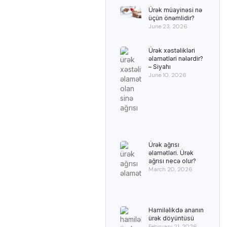
Ürək müayinəsi nə
üçün önəmlidir?
June 23, 2026
Ürək xəstəlikləri
əlamətləri nələrdir?
– Siyahı
June 10, 2026
Ürək ağrısı
əlamətləri. Ürək
ağrısı necə olur?
March 20, 2026
Hamiləlikdə ananın
ürək döyüntüsü
February 21, 2026