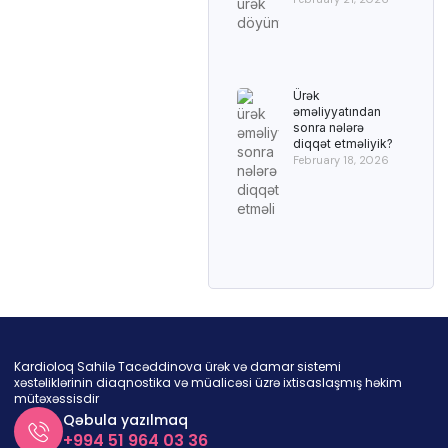
Ürək
əməliyyatından
sonra nələrə
diqqət etməliyik?
February 18, 2026
Kardioloq Sahilə Tacəddinova ürək və damar sistemi
xəstəliklərinin diaqnostika və müalicəsi üzrə ixtisaslaşmış həkim
mütəxəssisdir
Qəbula yazılmaq
+994 51 964 03 36