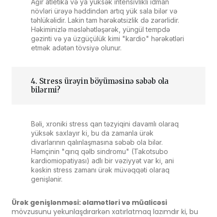
Ağır atletika və ya yüksək intensivlikli idman
növləri ürəyə həddindən artıq yük sala bilər və
təhlükəlidir. Lakin tam hərəkətsizlik də zərərlidir.
Həkiminizlə məsləhətləşərək, yüngül tempdə
gəzinti və ya üzgüçülük kimi "kardio" hərəkətləri
etmək adətən tövsiyə olunur.
4. Stress ürəyin böyüməsinə səbəb ola
bilərmi?
Bəli, xroniki stress qan təzyiqini davamlı olaraq
yüksək saxlayır ki, bu da zamanla ürək
divarlarının qalınlaşmasına səbəb ola bilər.
Həmçinin "qırıq qəlb sindromu" (Takotsubo
kardiomiopatiyası) adlı bir vəziyyət var ki, ani
kəskin stress zamanı ürək müvəqqəti olaraq
genişlənir.
Ürək genişlənməsi: əlamətləri və müalicəsi
mövzusunu yekunlaşdırarkən xatırlatmaq lazımdır ki, bu