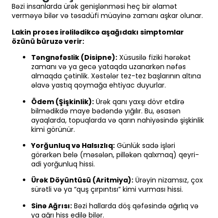
Bəzi insanlarda ürək genişlənməsi heç bir əlamət
verməyə bilər və təsadüfi müayinə zamanı aşkar olunar.
Lakin proses irəlilədikcə aşağıdakı simptomlar
özünü büruzə verir:
Təngnəfəslik (Disipne):
Xüsusilə fiziki hərəkət
zamanı və ya gecə yataqda uzanarkən nəfəs
almaqda çətinlik. Xəstələr tez-tez başlarının altına
əlavə yastıq qoymağa ehtiyac duyurlar.
Ödem (Şişkinlik):
Ürək qanı yaxşı dövr etdirə
bilmədikdə maye bədəndə yığılır. Bu, əsasən
ayaqlarda, topuqlarda və qarın nahiyəsində şişkinlik
kimi görünür.
Yorğunluq və Halsızlıq:
Günlük sadə işləri
görərkən belə (məsələn, pilləkən qalxmaq) qeyri-
adi yorğunluq hissi.
Ürək Döyüntüsü (Aritmiya):
Ürəyin nizamsız, çox
sürətli və ya “quş çırpıntısı” kimi vurması hissi.
Sinə Ağrısı:
Bəzi hallarda döş qəfəsində ağırlıq və
ya ağrı hiss edilə bilər.