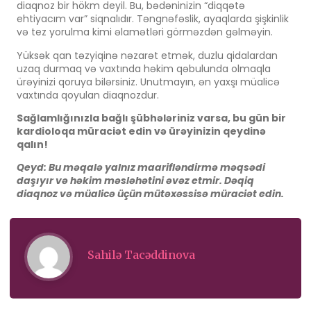
diaqnoz bir hökm deyil. Bu, bədəninizin “diqqətə
ehtiyacım var” siqnalıdır. Təngnəfəslik, ayaqlarda şişkinlik
və tez yorulma kimi əlamətləri görməzdən gəlməyin.
Yüksək qan təzyiqinə nəzarət etmək, duzlu qidalardan
uzaq durmaq və vaxtında həkim qəbulunda olmaqla
ürəyinizi qoruya bilərsiniz. Unutmayın, ən yaxşı müalicə
vaxtında qoyulan diaqnozdur.
Sağlamlığınızla bağlı şübhələriniz varsa, bu gün bir
kardioloqa müraciət edin və ürəyinizin qeydinə
qalın!
Qeyd: Bu məqalə yalnız maarifləndirmə məqsədi
daşıyır və həkim məsləhətini əvəz etmir. Dəqiq
diaqnoz və müalicə üçün mütəxəssisə müraciət edin.
Sahilə Tacəddinova