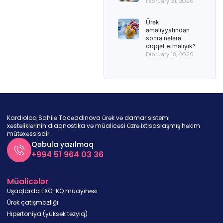
February 21, 2026
Ürək
əməliyyatından
sonra nələrə
diqqət etməliyik?
February 18, 2026
Kardioloq Sahilə Tacəddinova ürək və damar sistemi
xəstəliklərinin diaqnostika və müalicəsi üzrə ixtisaslaşmış həkim
mütəxəssisdir
Qəbula yazılmaq
+994 51 964 03 36
Müalicələr
Uşaqlarda EXO-KQ müayinəsi
Ürək çatışmazlığı
Hipertoniya (yüksək təzyiq)